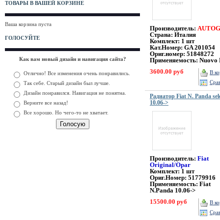
ТОВАРЫ В ВАШЕЙ КОРЗИНЕ
Ваша корзина пуста
Производитель:
AUTO
Страна: Италия
ГОЛОСУЙТЕ
Комплект: 1 шт
Кат.Номер: GA 201054
Ориг.номер: 51848272
Как вам новый дизайн и навигация сайта?
Применяемость: Nuovo 
3600.00 руб
В к
Отлично! Все изменения очень понравились.
Сра
Так себе. Старый дизайн был лучше.
Дизайн понравился. Навигация не понятна.
Радиатор Fiat N. Panda sel
10.06->
Верните все назад!
Все хорошо. Но чего-то не хватает.
Производитель:
Fiat
Original/Opar
Комплект: 1 шт
Ориг.Номер: 51779916
Применяемость:
Fiat
N.Panda 10.06->
15500.00 руб
В к
Сра