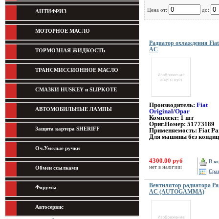
Цена от:
до:
АНТИФРИЗ
МОТОРНОЕ МАСЛО
Радиатор охлаждения Fiat
AC
ТОРМОЗНАЯ ЖИДКОСТЬ
ТРАНСМИССИОННОЕ МАСЛО
СМАЗКИ HUSKEY и SLIPKOTE
Производитель:
Fiat
АВТОМОБИЛЬНЫЕ ЛАМПЫ
Original/Opar
Комплект: 1 шт
Ориг.Номер: 51773189
Защита картера SHERIFF
Применяемость: Fiat Pa
Для машины без конди
Оч.Умелые ручки
4300.00 руб
В к
нет в наличии
Обмен ссылками
Сра
Вентилятор радиатора Pan
Форумы
AC (AUTOGAMMA)
Автосервис