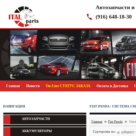
Автозапчасти и
(916) 648-18-30
Главная
Новости
On-Line СТАТУС ЗАКАЗА
Оплата и Доставка
НАВИГАЦИЯ
FIAT PANDA / СИСТЕМА 
АВТОЗАПЧАСТИ
Главная
Fiat Panda
Сист
АККУМУЛЯТОРЫ
Сортировка по:
алфавиту