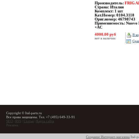
Производитель:
FRIG A
Страна: Италия
Комплект:
1 шт
Кат.Номер: 0104.3118
Ориг.номер: 46798743
Применяемость:
Nuovo 
+AC
4000.00 руб
В к
нет в наличии
Сра
Copyright © Ital-parts.ru
Все права защищены. Тел. +7 (495) 649-33-91
SEO
|
RSS
|
Статьи
|
Карта сайта
Реклама:
Создание Интернет-магазина
Ital-