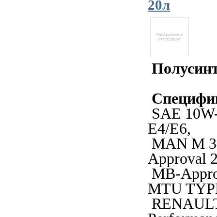
20л
Полусинт
Специфи
SAE 10W-
E4/E6,
MAN M 34
Approval 2
MB-Approv
MTU TYPE
RENAULT