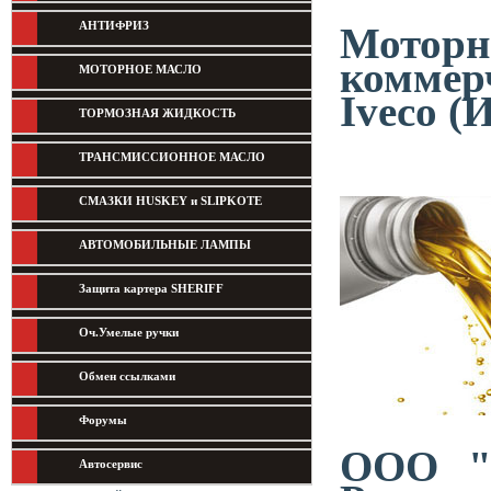
АНТИФРИЗ
Мотор
коммер
МОТОРНОЕ МАСЛО
Iveco (
ТОРМОЗНАЯ ЖИДКОСТЬ
ТРАНСМИССИОННОЕ МАСЛО
СМАЗКИ HUSKEY и SLIPKOTE
АВТОМОБИЛЬНЫЕ ЛАМПЫ
Защита картера SHERIFF
Оч.Умелые ручки
Обмен ссылками
Форумы
ООО "А
Автосервис