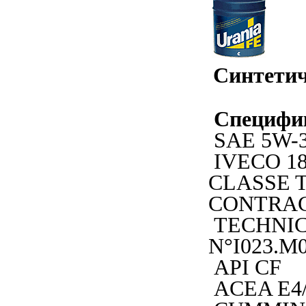
Синтетич
Специфи
SAE 5W-
IVECO 18
CLASSE 
CONTRA
TECHNIC
N°I023.M
API CF
ACEA E4