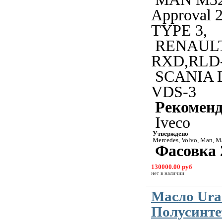
Approval 
TYPE 3,
RENAULT
RXD,RLD-
SCANIA 
VDS-3
Рекомен
Iveco
Утверждено
Mercedes, Volvo, Man, M
Фасовка 
130000.00 руб
нет в наличии
Масло Ura
Полусинте