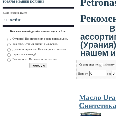
Petrona
ТОВАРЫ В ВАШЕЙ КОРЗИНЕ
Ваша корзина пуста
Рекоме
ГОЛОСУЙТЕ
В дан
Как вам новый дизайн и навигация сайта?
ассор
Отлично! Все изменения очень понравились.
(Урания
Так себе. Старый дизайн был лучше.
Дизайн понравился. Навигация не понятна.
нашем и
Верните все назад!
Все хорошо. Но чего-то не хватает.
Сортировка по:
алфавиту
Цена от:
до:
Масло Ura
Синтетика