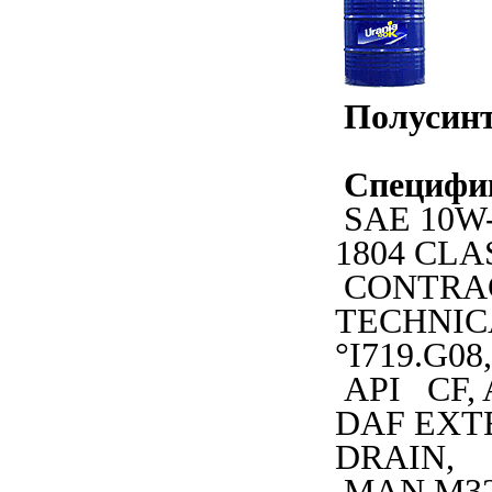
Полусинт
Специфи
SAE 10W-
1804 CLA
CONTRA
TECHNIC
°I719.G08,
API CF, 
DAF EXT
DRAIN,
MAN M32