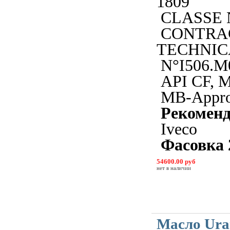
1809
CLASSE 
CONTRA
TECHNIC
N°I506.M
API CF, 
MB-Approv
Рекомен
Iveco
Фасовка 
54600.00 руб
нет в наличии
Масло Ura