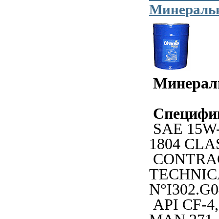
Минеральн
Минерал
Специфи
SAE 15W-
1804 CLA
CONTRA
TECHNIC
N°I302.G0
API CF-4,