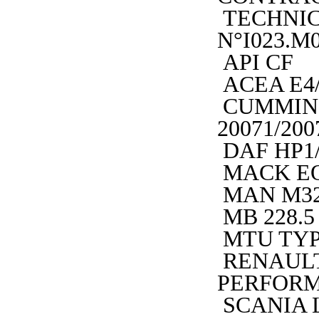
TECHNIC
N°I023.M
API CF
ACEA E4
CUMMIN
20071/200
DAF HP1
MACK EO
MAN M32
MB 228.5
MTU TYP
RENAULT
PERFOR
SCANIA 