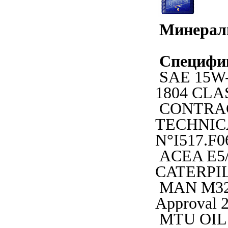
Минерал
Специфи
SAE 15W-
1804 CLA
CONTRA
TECHNIC
N°I517.F0
ACEA E5/E
CATERPIL
MAN M32
Approval 2
MTU OIL 