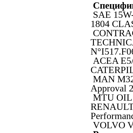
Специфи
SAE 15W-
1804 CLA
CONTRA
TECHNIC
N°I517.F0
ACEA E5/E
CATERPIL
MAN M32
Approval 2
MTU OIL 
RENAULT
Performan
VOLVO V