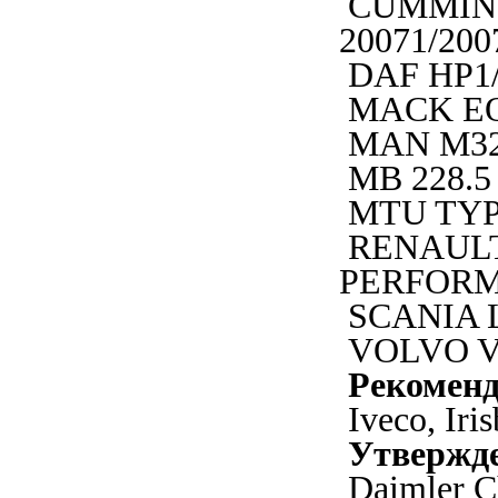
CUMMIN
20071/200
DAF HP1
MACK EO
MAN M32
MB 228.5
MTU TYP
RENAULT
PERFOR
SCANIA 
VOLVO V
Рекомен
Iveco, Iris
Утвержд
Daimler C