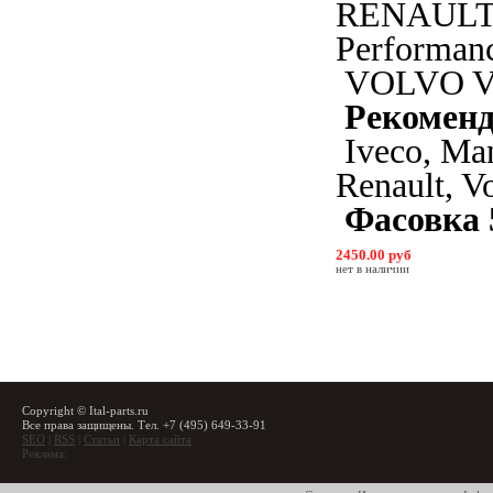
RENAULT
Performan
VOLVO V
Рекомен
Iveco, Man
Renault, V
Фасовка 
2450.00 руб
нет в наличии
Copyright © Ital-parts.ru
Все права защищены. Тел. +7 (495) 649-33-91
SEO
|
RSS
|
Статьи
|
Карта сайта
Реклама: