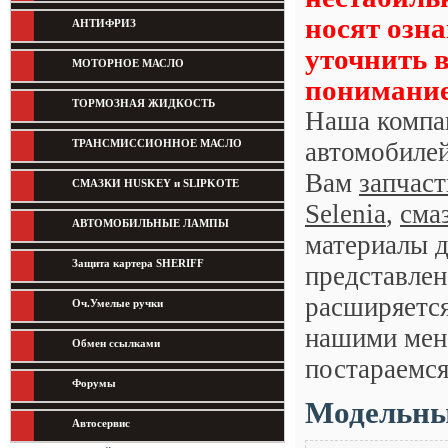
носят озн
АНТИФРИЗ
уточнить 
МОТОРНОЕ МАСЛО
понимание
ТОРМОЗНАЯ ЖИДКОСТЬ
Наша компан
ТРАНСМИССИОННОЕ МАСЛО
автомобилей
Вам
запчас
СМАЗКИ HUSKEY и SLIPKOTE
Selenia
,
сма
АВТОМОБИЛЬНЫЕ ЛАМПЫ
материалы д
Защита картера SHERIFF
представлен
расширяется
Оч.Умелые ручки
нашими мене
Обмен ссылками
постараемся
Форумы
Модельный
Автосервис