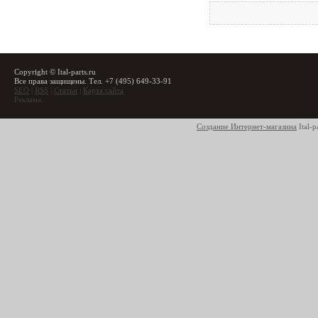
Copyright © Ital-parts.ru
Все права защищены. Тел. +7 (495) 649-33-91
SEO
|
RSS
|
Статьи
|
Карта сайта
Реклама:
Создание Интернет-магазина
Ital-