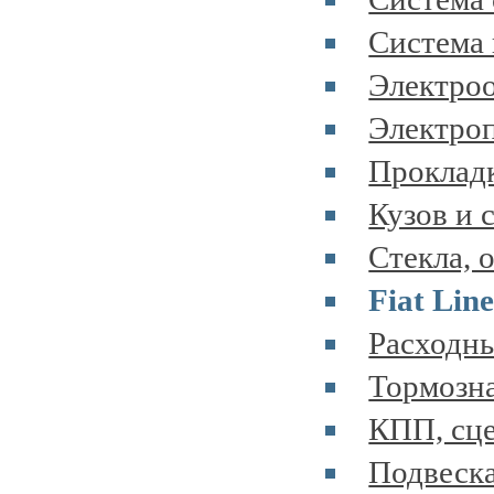
Система 
Электроо
Электроп
Прокладк
Кузов и 
Стекла, 
Fiat Lin
Расходны
Тормозна
КПП, сце
Подвеска