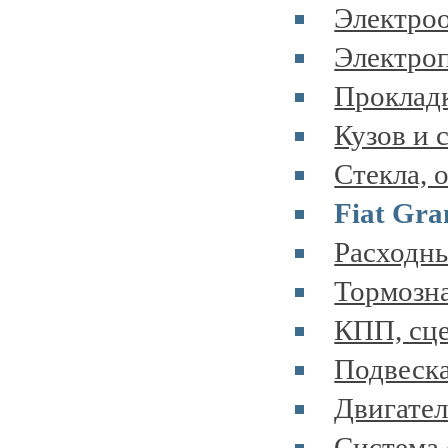
Электроо
Электроп
Прокладк
Кузов и 
Стекла, 
Fiat Gra
Расходны
Тормозна
КПП, сце
Подвеска
Двигател
Система 