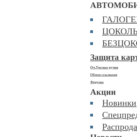
АВТОМОБ
ГАЛОГ
ЦОКОЛ
БЕЗЦО
Защита кар
Оч.Умелые ручки
Обмен ссылками
Форумы
Акции
Новинки
Спецпре
Распрод