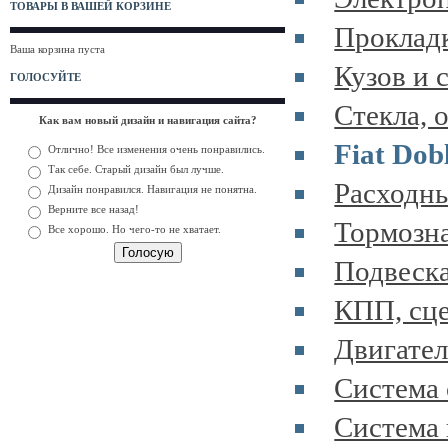
ТОВАРЫ В ВАШЕЙ КОРЗИНЕ
Прокладк
Ваша корзина пуста
Кузов и 
ГОЛОСУЙТЕ
Стекла, 
Как вам новый дизайн и навигация сайта?
Fiat Dob
Отлично! Все изменения очень понравились.
Так себе. Старый дизайн был лучше.
Расходны
Дизайн понравился. Навигация не понятна.
Верните все назад!
Тормозна
Все хорошо. Но чего-то не хватает.
Подвеска
КПП, сце
Двигател
Система 
Система 