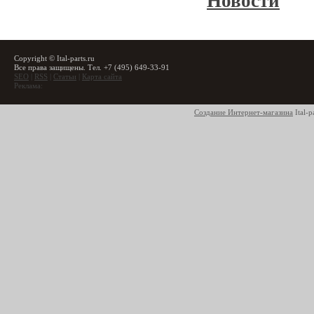
Новости
Copyright © Ital-parts.ru
Все права защищены. Тел. +7 (495) 649-33-91
SEO
|
RSS
|
Статьи
|
Карта сайта
Реклама:
Создание Интернет-магазина
Ital-