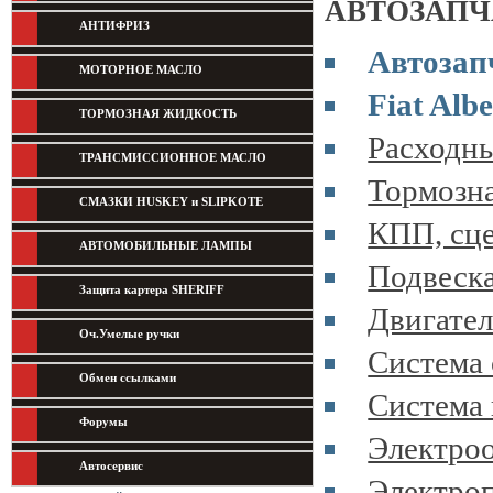
АВТОЗАПЧ
АНТИФРИЗ
Автозап
МОТОРНОЕ МАСЛО
Fiat Alb
ТОРМОЗНАЯ ЖИДКОСТЬ
Расходны
ТРАНСМИССИОННОЕ МАСЛО
Тормозна
СМАЗКИ HUSKEY и SLIPKOTE
КПП, сце
АВТОМОБИЛЬНЫЕ ЛАМПЫ
Подвеска
Защита картера SHERIFF
Двигател
Оч.Умелые ручки
Система 
Обмен ссылками
Система 
Форумы
Электроо
Автосервис
Электроп