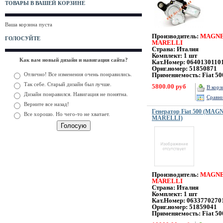
ТОВАРЫ В ВАШЕЙ КОРЗИНЕ
Ваша корзина пуста
Производитель:
MAGNE
ГОЛОСУЙТЕ
MARELLI
Страна: Италия
Комплект: 1 шт
Как вам новый дизайн и навигация сайта?
Кат.Номер:
0640130110
Ориг.номер: 51850871
Отлично! Все изменения очень понравились.
Применяемость: Fiat 50
Так себе. Старый дизайн был лучше.
5800.00 руб
В корз
Дизайн понравился. Навигация не понятна.
Сравн
Верните все назад!
Генератор Fiat 500 (MAG
Все хорошо. Но чего-то не хватает.
MARELLI)
Производитель:
MAGNE
MARELLI
Страна: Италия
Комплект: 1 шт
Кат.Номер:
0633770270
Ориг.номер: 51859041
Применяемость: Fiat 50