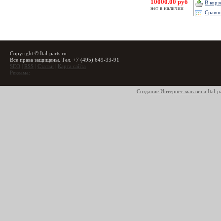
10000.00 руб
В корз
нет в наличии
Сравн
Copyright © Ital-parts.ru
Все права защищены. Тел. +7 (495) 649-33-91
SEO
|
RSS
|
Статьи
|
Карта сайта
Реклама:
Создание Интернет-магазина
Ital-