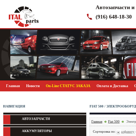
Автозапчасти и
(916) 648-18-30
Главная
Новости
On-Line СТАТУС ЗАКАЗА
Оплата и Доставка
НАВИГАЦИЯ
FIAT 500 / ЭЛЕКТРООБОР
АВТОЗАПЧАСТИ
Главная
Fiat 500
Электр
АККУМУЛЯТОРЫ
Сортировка по:
алфавиту