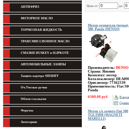
Цена от:
до:
АНТИФРИЗ
МОТОРНОЕ МАСЛО
Мотор отопителя (печки) 
500, Panda (DENSO)
ТОРМОЗНАЯ ЖИДКОСТЬ
ТРАНСМИССИОННОЕ МАСЛО
СМАЗКИ HUSKEY и SLIPKOTE
АВТОМОБИЛЬНЫЕ ЛАМПЫ
Производитель:
DENSO
Страна: Япония
Комплект: мотор
Защита картера SHERIFF
Каталож.номер: DEA09
Ориг.номер: 77362539
Применяемость: Fiat 50
Оч.Умелые ручки
Panda
6300.00 руб
В корз
Обмен ссылками
Сравн
Форумы
Мотор с/о заднего Fiat 500
TGL350M (MAGNETI
MARELLI)
Автосервис