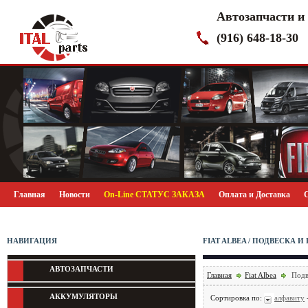
Автозапчасти и
(916) 648-18-30
Главная
Новости
On-Line СТАТУС ЗАКАЗА
Оплата и Доставка
НАВИГАЦИЯ
FIAT ALBEA / ПОДВЕСКА 
АВТОЗАПЧАСТИ
Главная
Fiat Albea
Подве
АККУМУЛЯТОРЫ
Сортировка по:
алфавиту