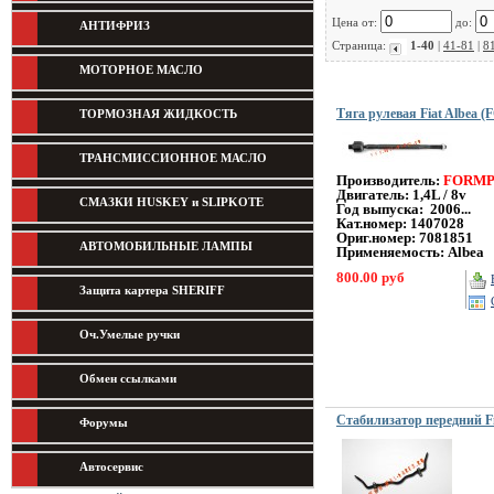
Цена от:
до:
АНТИФРИЗ
Страница:
1-40
|
41-81
|
8
МОТОРНОЕ МАСЛО
Тяга рулевая Fiat Albea
ТОРМОЗНАЯ ЖИДКОСТЬ
ТРАНСМИССИОННОЕ МАСЛО
Производитель:
FORMP
Двигатель: 1,4L / 8v
СМАЗКИ HUSKEY и SLIPKOTE
Год выпуска: 2006...
Кат.номер: 1407028
Ориг.номер: 7081851
АВТОМОБИЛЬНЫЕ ЛАМПЫ
Применяемость: Albea
800.00 руб
Защита картера SHERIFF
Оч.Умелые ручки
Обмен ссылками
Стабилизатор передний Fi
Форумы
Автосервис