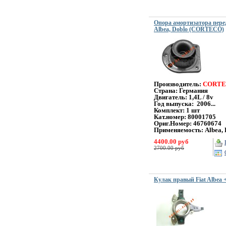
Опора амортизатора перед
Albea, Doblo (CORTECO)
Производитель:
CORT
Страна: Германия
Двигатель: 1,4L / 8v
Год выпуска: 2006...
Комплект: 1 шт
Кат.номер:
80001705
Ориг.Номер: 46760674
Применяемость:
Albea, 
4400.00 руб
2700.00 руб
Кулак правый Fiat Albea