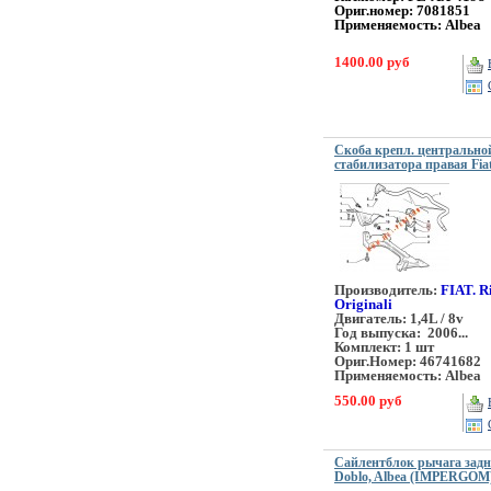
Ориг.номер:
7081851
Применяемость: Albea
1400.00 руб
Скоба крепл. центрально
стабилизатора правая Fiat
Производитель:
FIAT. R
Originali
Двигатель: 1,4L / 8v
Год выпуска: 2006...
Комплект: 1 шт
Ориг.Номер: 46741682
Применяемость: Albea
550.00 руб
Сайлентблок рычага задн
Doblo, Albea (IMPERGOM