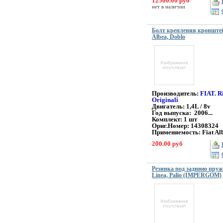
12500.00 руб
нет в наличии
Болт крепления кронштей
Albea, Doblo
Производитель:
FIAT. R
Originali
Двигатель: 1,4L / 8v
Год выпуска: 2006...
Комплект: 1 шт
Ориг.Номер: 14308324
Применяемость: Fiat Al
200.00 руб
Резинка под заднюю пружи
Linea, Palio (IMPERGOM)