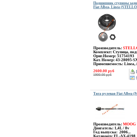
Подшипник ступицы задне
Fiat Albea, Linea (STELL
Производитель:
STELL
Комплект: Ступица, по
Ориг.Номер: 51754193
Кат. Номер: 43-28095-S
Применяемость: Linea, 
2600.00 руб
1900.00 руб
Тяга рулевая Fiat Albea 
Производитель:
MOOG
Двигатель: 1,4L / 8v
Год выпуска: 2006...
Кат.номер: FL-AX-4198