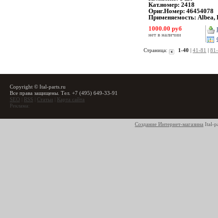
Кат.номер: 2418
Ориг.Номер: 46454078
Применяемость: Albea, 
1000.00 руб
нет в наличии
Страница:
1-40
|
41-81
|
81
Copyright © Ital-parts.ru
Все права защищены. Тел. +7 (495) 649-33-91
SEO
|
RSS
|
Статьи
|
Карта сайта
Реклама:
Создание Интернет-магазина
Ital-