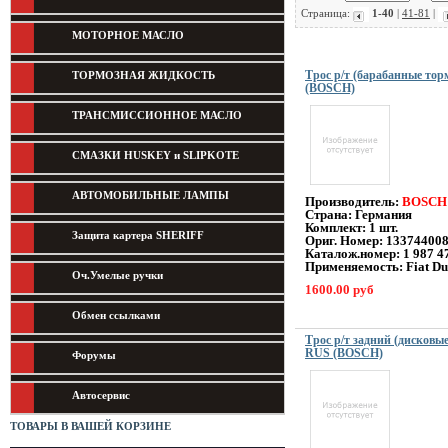
Страница:
1-40
|
41-81
|
МОТОРНОЕ МАСЛО
Трос р/т (барабанные торм
ТОРМОЗНАЯ ЖИДКОСТЬ
(BOSCH)
ТРАНСМИССИОННОЕ МАСЛО
СМАЗКИ HUSKEY и SLIPKOTE
АВТОМОБИЛЬНЫЕ ЛАМПЫ
Производитель:
BOSCH
Страна: Германия
Комплект: 1 шт.
Защита картера SHERIFF
Ориг. Номер: 13374400
Каталож.номер:
1 987 4
Применяемость:
Fiat D
Оч.Умелые ручки
1600.00 руб
Обмен ссылками
Трос р/т задний (дисковые
RUS (BOSCH)
Форумы
Автосервис
ТОВАРЫ В ВАШЕЙ КОРЗИНЕ