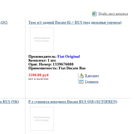
Прайс-лист каталога
1;Q15
Трос р/т задний Ducato 02-> RUS (под дисковые тормоза)
Производитель:
Fiat Original
Комплект: 1 шт.
Ориг. Номер: 1339676080
Применяемость: Fiat Ducato Rus
1100.00 руб
В корзину
нет в наличии
Сравнить
to RUS (NK)
Р-т суппорта переднего Ducato RUS Q18 (AUTOFREN)