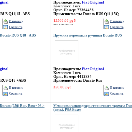
iginal
Производитель:
Fiat Original
Комплект: 1 шт.
Ориг. Номер: 77364456
 RUS Q11|15 -ABS
Применяемость: Ducato RUS Q11|15Q
15500.00 руб
В корзину
В корзину
нет в наличии
Сравнить
Сравнить
 Ducato RUS Q18 +ABS
Пружина коромысла ручника Ducato RUS
iginal
Производитель:
Fiat Original
Комплект: 1 шт.
Ориг. Номер: 4412834
 RUS Q18 +ABS
Применяемость: Ducato Rus
350.00 руб
В корзину
В корзину
Сравнить
Сравнить
cato (250) Rus, Boxer 06->
Механизм самоподвода стояночного тормоза Du
(диск), PSA Boxer