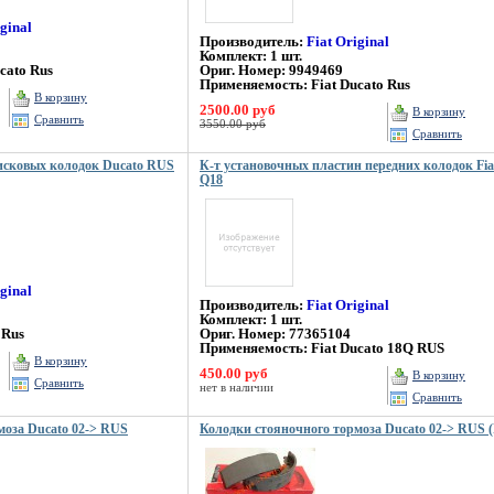
iginal
Производитель:
Fiat Original
Комплект: 1 шт.
cato Rus
Ориг. Номер: 9949469
Применяемость: Fiat Ducato Rus
В корзину
2500.00 руб
В корзину
Сравнить
3550.00 руб
Сравнить
дисковых колодок Ducato RUS
К-т установочных пластин передних колодок Fi
Q18
iginal
Производитель:
Fiat Original
Комплект: 1 шт.
 Rus
Ориг. Номер: 77365104
Применяемость: Fiat Ducato 18Q RUS
В корзину
450.00 руб
В корзину
Сравнить
нет в наличии
Сравнить
моза Ducato 02-> RUS
Колодки стояночного тормоза Ducato 02-> RUS