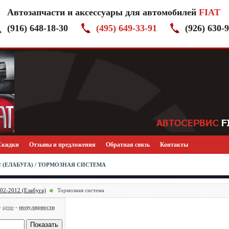
Автозапчасти и аксессуары для автомобилей
FIAT
(916) 648-18-30
(495) 649-33-91
(926) 630-
Скидки
Отзывы и предложения
Обратная связь
Контакты
12 (ЕЛАБУГА) / ТОРМОЗНАЯ СИСТЕМА
002-2012 (Елабуга)
Тормозная система
-
цене
-
популярности