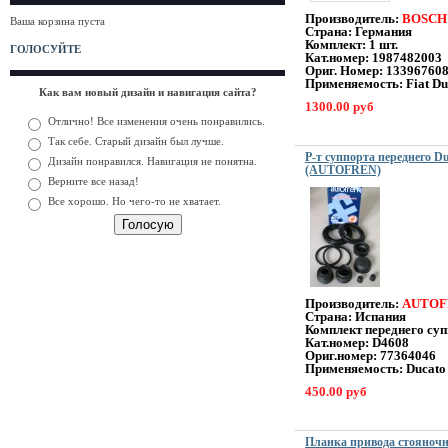
Производитель:
BOSCH
Ваша корзина пуста
Страна: Германия
Комплект: 1 шт.
ГОЛОСУЙТЕ
Кат.номер: 1987482003
Ориг. Номер: 13396760
Применяемость: Fiat Du
Как вам новый дизайн и навигация сайта?
1300.00 руб
Отлично! Все изменения очень понравились.
Так себе. Старый дизайн был лучше.
Р-т суппорта переднего D
Дизайн понравился. Навигация не понятна.
(AUTOFREN)
Верните все назад!
Все хорошо. Но чего-то не хватает.
Производитель:
AUTOF
Страна: Испания
Комплект переднего суп
Кат.номер: D4608
Ориг.номер: 77364046
Применяемость: Ducato
450.00 руб
Планка привода стояночно