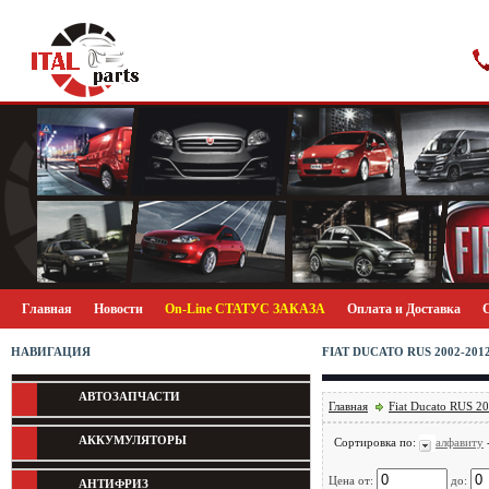
Главная
Новости
On-Line СТАТУС ЗАКАЗА
Оплата и Доставка
НАВИГАЦИЯ
FIAT DUCATO RUS 2002-20
АВТОЗАПЧАСТИ
Главная
Fiat Ducato RUS 2
АККУМУЛЯТОРЫ
Сортировка по:
алфавиту
Цена от:
до:
АНТИФРИЗ