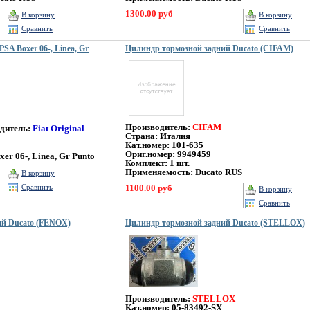
1300.00 руб
В корзину
В корзину
Сравнить
Сравнить
A Boxer 06-, Linea, Gr
Цилиндр тормозной задний Ducato (CIFAM)
Производитель:
CIFAM
дитель:
Fiat Original
Страна: Италия
Кат.номер: 101-635
Ориг.номер: 9949459
er 06-, Linea, Gr Punto
Комплект: 1 шт.
Применяемость: Ducato RUS
В корзину
Сравнить
1100.00 руб
В корзину
Сравнить
ий Ducato (FENOX)
Цилиндр тормозной задний Ducato (STELLOX)
Производитель:
STELLOX
Кат.номер: 05-83492-SX