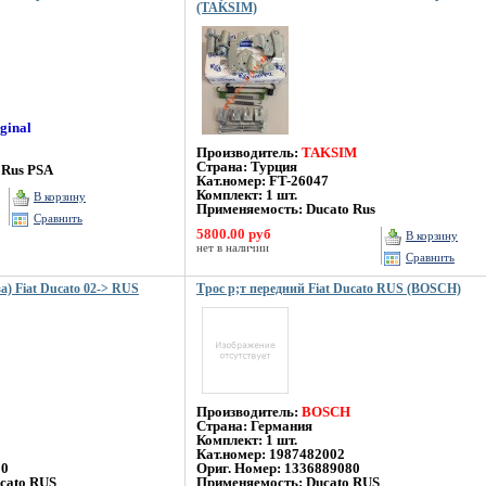
(TAKSIM)
iginal
Производитель:
TAKSIM
Страна: Турция
 Rus PSA
Кат.номер: FT-26047
Комплект: 1 шт.
В корзину
Применяемость:
Ducato Rus
Сравнить
5800.00 руб
В корзину
нет в наличии
Сравнить
а) Fiat Ducato 02-> RUS
Трос р;т передний Fiat Ducato RUS (BOSCH)
Производитель:
BOSCH
Страна: Германия
Комплект: 1 шт.
Кат.номер: 1987482002
80
Ориг. Номер: 1336889080
cato RUS
Применяемость: Ducato RUS