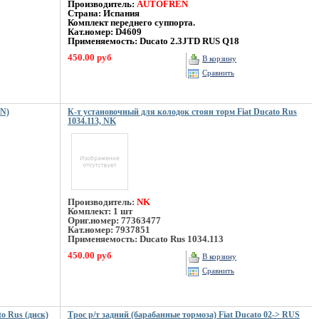
Производитель:
AUTOFREN
Страна: Испания
Комплект переднего суппорта.
Кат.номер: D4609
Применяемость: Ducato 2.3JTD RUS Q18
450.00 руб
В корзину
Сравнить
EN)
К-т установочный для колодок стоян торм Fiat Ducato Rus
1034.113, NK
Производитель:
NK
Комплект: 1 шт
Ориг.номер: 77363477
Кат.номер: 7937851
Применяемость: Ducato Rus 1034.113
450.00 руб
В корзину
Сравнить
o Rus (диск)
Трос р/т задний (барабанные тормоза) Fiat Ducato 02-> RUS