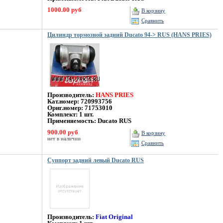
1000.00 руб
В корзину
Сравнить
Цилиндр тормозной задний Ducato 94-> RUS (HANS PRIES)
Производитель:
HANS PRIES
Кат.номер: 720993756
Ориг.номер: 71753010
Комплект: 1 шт.
Применяемость: Ducato RUS
900.00 руб
В корзину
нет в наличии
Сравнить
Суппорт задний левый Ducato RUS
Производитель:
Fiat Original