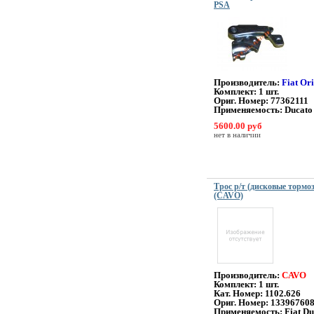
PSA
Производитель:
Fiat Or
Комплект: 1 шт.
Ориг. Номер:
77362111
Применяемость:
Ducato
5600.00 руб
нет в наличии
Трос р/т (дисковые тормоз
(CAVO)
Производитель:
CAVO
Комплект: 1 шт.
Кат. Номер:
1102.626
Ориг. Номер: 13396760
Применяемость: Fiat Du