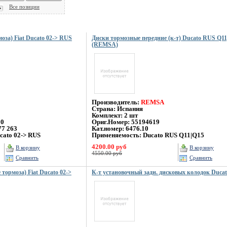
Все позиции
оза) Fiat Ducato 02-> RUS
Диски тормозные передние (к-т) Ducato RUS Q1
(REMSA)
Производитель:
REMSA
Страна: Испания
Комплект: 2 шт
80
Ориг.Номер: 55194619
77 263
Кат.номер: 6476.10
ucato 02-> RUS
Применяемость:
Ducato RUS Q11|Q15
4200.00 руб
В корзину
В корзину
4550.00 руб
Сравнить
Сравнить
 тормоза) Fiat Ducato 02->
К-т установочный задн. дисковых колодок Duca