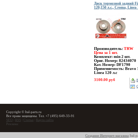
Диск тормозной задний Fi
120;150 л.с., Croma, Linea
Производитель:
TRW
Цена за 1 шт.
Комплект: min 2 шт.
Ориг. Номер: 82434070
Кат. Номер: DF1790
Применяемость: Bravo 1
Linea 120 л.с
3100.00 руб
Copyright © Ital-parts.ru
Все права защищены. Тел. +7 (495) 649-33-91
SEO
|
RSS
|
Статьи
|
Карта сайта
Реклама:
Создание Интернет-магазина
Ital-