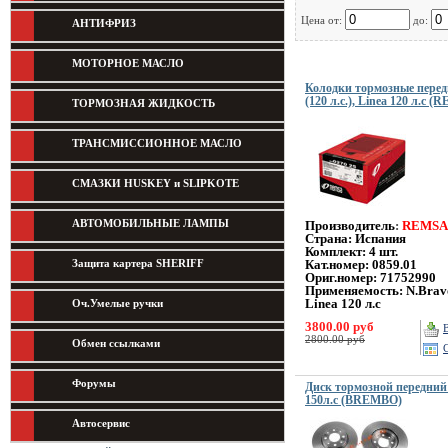
Цена от:
до:
АНТИФРИЗ
МОТОРНОЕ МАСЛО
Колодки тормозные передн
(120 л.с.), Linea 120 л.с 
ТОРМОЗНАЯ ЖИДКОСТЬ
ТРАНСМИССИОННОЕ МАСЛО
СМАЗКИ HUSKEY и SLIPKOTE
АВТОМОБИЛЬНЫЕ ЛАМПЫ
Производитель
:
REMSA
Страна: Испания
Комплект: 4 шт.
Защита картера SHERIFF
Кат.номер: 0859.01
Ориг.номер: 71752990
Применяемость:
N.Bravo
Linea 120 л.с
Оч.Умелые ручки
3800.00 руб
2800.00 руб
Обмен ссылками
Форумы
Диск тормозной передний 
150л.с (BREMBO)
Автосервис