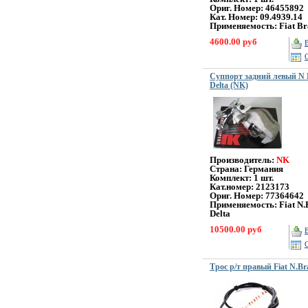
Ориг. Номер: 46455892
Кат. Номер: 09.4939.14
Применяемость: Fiat Br
4600.00 руб
Суппорт задний левый N Br
Delta (NK)
Производитель:
NK
Страна: Германия
Комплект: 1 шт.
Кат.номер: 2123173
Ориг. Номер: 77364642
Применяемость: Fiat N.B
Delta
10500.00 руб
Трос р/т правый Fiat N.B