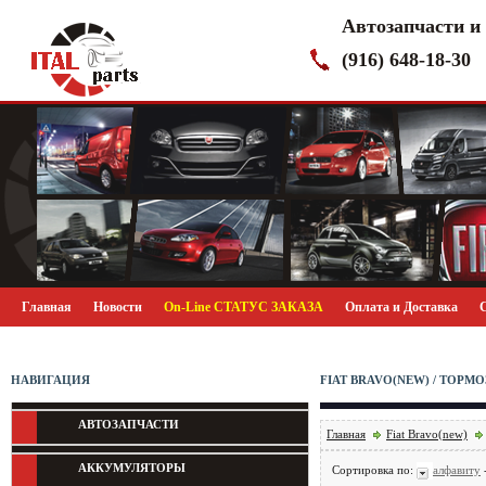
Автозапчасти и
(916) 648-18-30
Главная
Новости
On-Line СТАТУС ЗАКАЗА
Оплата и Доставка
НАВИГАЦИЯ
FIAT BRAVO(NEW) / ТОРМ
АВТОЗАПЧАСТИ
Главная
Fiat Bravo(new)
АККУМУЛЯТОРЫ
Сортировка по:
алфавиту