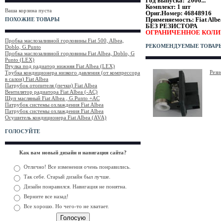
Год выпуска: 2006...
Комплект: 1 шт
Ваша корзина пуста
Ориг.Номер: 46848916
Применяемость: Fiat Alb
ПОХОЖИЕ ТОВАРЫ
БЕЗ РЕЗИСТОРА
ОГРАНИЧЕННОЕ КОЛИ
Пробка маслозаливной горловины Fiat 500, Albea,
РЕКОМЕНДУЕМЫЕ ТОВАР
Doblo, G.Punto
Пробка маслозаливной горловины Fiat Albea, Doblo, G
Punto (LEX)
Втулка под радиатор нижняя Fiat Albea (LEX)
Рези
Трубка кондиционера низкого давления (от компрессора
в салон) Fiat Albea
Патрубок отопителя (печки) Fiat Albea
Вентилятор радиатора Fiat Albea (-AC)
Щуп масляный Fiat Albea , G.Punto +AC
Патрубок системы охлаждения Fiat Albea
Патрубок системы охлаждения Fiat Albea
Осушитель кондиционера Fiat Albea (AVA)
ГОЛОСУЙТЕ
Как вам новый дизайн и навигация сайта?
Отлично! Все изменения очень понравились.
Так себе. Старый дизайн был лучше.
Дизайн понравился. Навигация не понятна.
Верните все назад!
Все хорошо. Но чего-то не хватает.