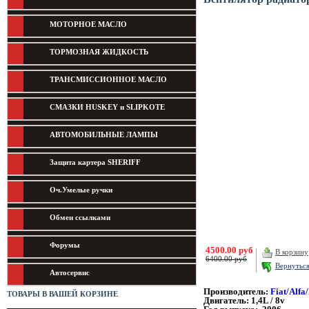
МОТОРНОЕ МАСЛО
ТОРМОЗНАЯ ЖИДКОСТЬ
ТРАНСМИССИОННОЕ МАСЛО
СМАЗКИ HUSKEY и SLIPKOTE
АВТОМОБИЛЬНЫЕ ЛАМПЫ
Защита картера SHERIFF
Оч.Умелые ручки
Обмен ссылками
Форумы
4500.00 руб
В корзину
6400.00 руб
Вернутьс
Автосервис
Производитель:
Fiat/Alfa
ТОВАРЫ В ВАШЕЙ КОРЗИНЕ
Двигатель: 1,4L / 8v