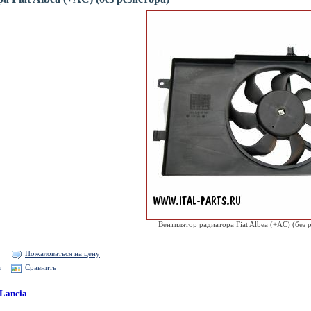
Вентилятор радиатора Fiat Albea (+AC) (без 
Пожаловаться на цену
я
Сравнить
/Lancia