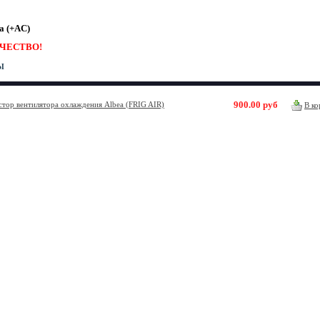
ea (+AC)
ЧЕСТВО!
Ы
900.00 руб
стор вентилятора охлаждения Albea (FRIG AIR)
В ко