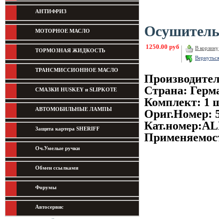
АНТИФРИЗ
Осушитель 
МОТОРНОЕ МАСЛО
1250.00 руб
В корзину
ТОРМОЗНАЯ ЖИДКОСТЬ
Вернутьс
ТРАНСМИССИОННОЕ МАСЛО
Производите
Страна: Герм
СМАЗКИ HUSKEY и SLIPKOTE
Комплект: 1 
АВТОМОБИЛЬНЫЕ ЛАМПЫ
Ориг.Номер: 
Кат.номер:
AL
Защита картера SHERIFF
Применяемост
Оч.Умелые ручки
Обмен ссылками
Форумы
Автосервис