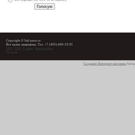
Copyright © Ital-parts.ru
Все права защищены. Тел. +7 (495) 649-33-91
SEO
|
RSS
|
Статьи
|
Карта сайта
Реклама:
Создание Интернет-магазина
Ital-