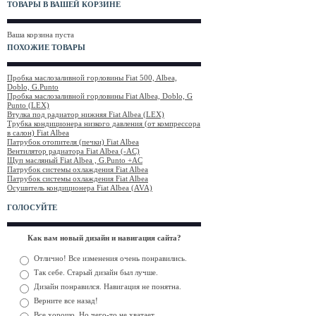
ТОВАРЫ В ВАШЕЙ КОРЗИНЕ
Ваша корзина пуста
ПОХОЖИЕ ТОВАРЫ
Пробка маслозаливной горловины Fiat 500, Albea,
Doblo, G.Punto
Пробка маслозаливной горловины Fiat Albea, Doblo, G
Punto (LEX)
Втулка под радиатор нижняя Fiat Albea (LEX)
Трубка кондиционера низкого давления (от компрессора
в салон) Fiat Albea
Патрубок отопителя (печки) Fiat Albea
Вентилятор радиатора Fiat Albea (-AC)
Щуп масляный Fiat Albea , G.Punto +AC
Патрубок системы охлаждения Fiat Albea
Патрубок системы охлаждения Fiat Albea
Осушитель кондиционера Fiat Albea (AVA)
ГОЛОСУЙТЕ
Как вам новый дизайн и навигация сайта?
Отлично! Все изменения очень понравились.
Так себе. Старый дизайн был лучше.
Дизайн понравился. Навигация не понятна.
Верните все назад!
Все хорошо. Но чего-то не хватает.