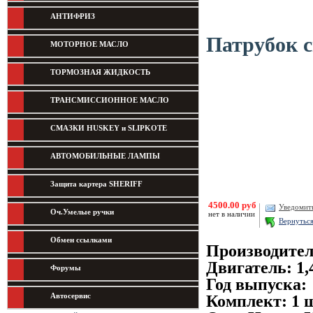
АНТИФРИЗ
Патрубок с
МОТОРНОЕ МАСЛО
ТОРМОЗНАЯ ЖИДКОСТЬ
ТРАНСМИССИОННОЕ МАСЛО
СМАЗКИ HUSKEY и SLIPKOTE
АВТОМОБИЛЬНЫЕ ЛАМПЫ
Защита картера SHERIFF
4500.00 руб
Уведомит
Оч.Умелые ручки
нет в наличии
Вернутьс
Обмен ссылками
Производите
Двигатель: 1,4
Форумы
Год выпуска: 
Автосервис
Комплект: 1 