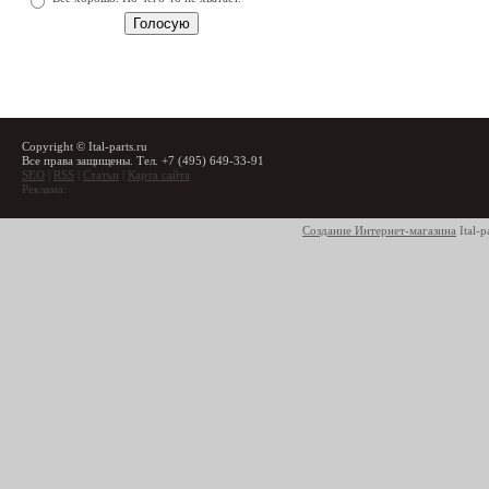
Copyright © Ital-parts.ru
Все права защищены. Тел. +7 (495) 649-33-91
SEO
|
RSS
|
Статьи
|
Карта сайта
Реклама:
Создание Интернет-магазина
Ital-