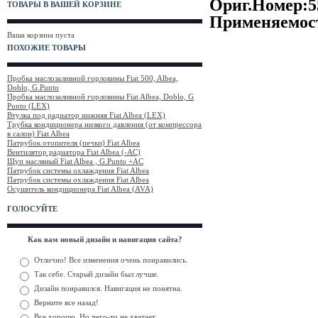
Ориг.Номер:5
ТОВАРЫ В ВАШЕЙ КОРЗИНЕ
Применяемост
Ваша корзина пуста
ПОХОЖИЕ ТОВАРЫ
Пробка маслозаливной горловины Fiat 500, Albea,
Doblo, G.Punto
Пробка маслозаливной горловины Fiat Albea, Doblo, G
Punto (LEX)
Втулка под радиатор нижняя Fiat Albea (LEX)
Трубка кондиционера низкого давления (от компрессора
в салон) Fiat Albea
Патрубок отопителя (печки) Fiat Albea
Вентилятор радиатора Fiat Albea (-AC)
Щуп масляный Fiat Albea , G.Punto +AC
Патрубок системы охлаждения Fiat Albea
Патрубок системы охлаждения Fiat Albea
Осушитель кондиционера Fiat Albea (AVA)
ГОЛОСУЙТЕ
Как вам новый дизайн и навигация сайта?
Отлично! Все изменения очень понравились.
Так себе. Старый дизайн был лучше.
Дизайн понравился. Навигация не понятна.
Верните все назад!
Все хорошо. Но чего-то не хватает.