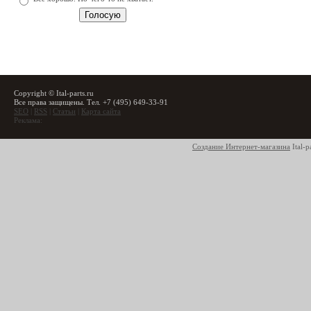
Copyright © Ital-parts.ru
Все права защищены. Тел. +7 (495) 649-33-91
SEO
|
RSS
|
Статьи
|
Карта сайта
Реклама:
Создание Интернет-магазина
Ital-