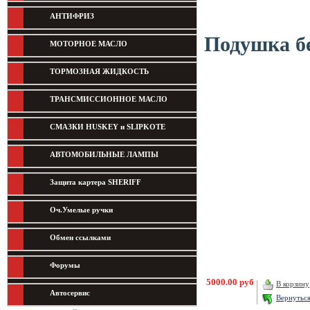
АНТИФРИЗ
Подушка бе
МОТОРНОЕ МАСЛО
ТОРМОЗНАЯ ЖИДКОСТЬ
ТРАНСМИССИОННОЕ МАСЛО
СМАЗКИ HUSKEY и SLIPKOTE
АВТОМОБИЛЬНЫЕ ЛАМПЫ
Защита картера SHERIFF
Оч.Умелые ручки
Обмен ссылками
Форумы
5000.00 руб
В корзину
Автосервис
Вернутьс