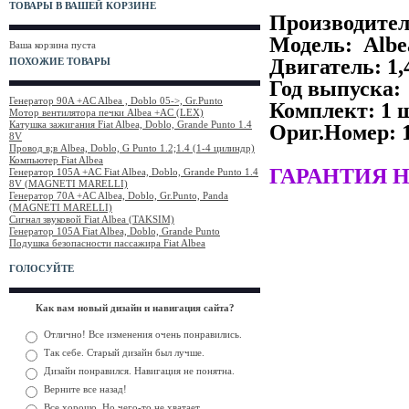
ТОВАРЫ В ВАШЕЙ КОРЗИНЕ
Производите
Модель: Albe
Ваша корзина пуста
Двигатель: 1,4
ПОХОЖИЕ ТОВАРЫ
Год выпуска: 
Генератор 90A +AC Albea , Doblo 05->, Gr.Punto
Комплект: 1 
Мотор вентилятора печки Albea +AC (LEX)
Катушка зажигания Fiat Albea, Doblo, Grande Punto 1.4
Ориг.Номер: 
8V
Провод в;в Albea, Doblo, G Punto 1.2;1.4 (1-4 цилиндр)
Компьютер Fiat Albea
ГАРАНТИЯ 
Генератор 105A +AC Fiat Albea, Doblo, Grande Punto 1.4
8V (MAGNETI MARELLI)
Генератор 70A +AC Albea, Doblo, Gr.Punto, Panda
(MAGNETI MARELLI)
Сигнал звуковой Fiat Albea (TAKSIM)
Генератор 105A Fiat Albea, Doblo, Grande Punto
Подушка безопасности пассажира Fiat Albea
ГОЛОСУЙТЕ
Как вам новый дизайн и навигация сайта?
Отлично! Все изменения очень понравились.
Так себе. Старый дизайн был лучше.
Дизайн понравился. Навигация не понятна.
Верните все назад!
Все хорошо. Но чего-то не хватает.