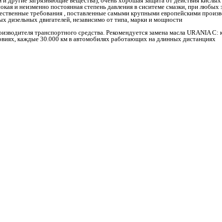
м и другие загрязняющие вещества), очень хорошая защита от действия кислых
окая и неизменно постоянная степень давления в сиситеме смазки, при любых
чественные требования , поставленные самыми крупными европейскими произ
х дизельных двигателей, независимо от типа, марки и мощности
оизводителя транспортного средства. Рекомендуется замена масла URANIA C: 
виях, каждые 30.000 км в автомобилях работающих на длинных дистанциях