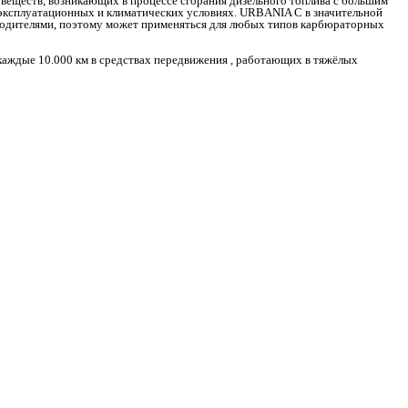
 веществ, возникающих в процессе сгорания дизельного топлива с большим
 эксплуатационных и климатических условиях. URBANIA C в значительной
водителями, поэтому может применяться для любых типов карбюраторных
каждые 10.000 км в средствах передвижения , работающих в тяжёлых