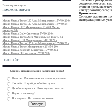
отложений (нагар, шла
содержанием серы, выс
Ваша корзина пуста
степени превышает ка
или турбокомпрессорны
ПОХОЖИЕ ТОВАРЫ
Применение
Согласно указаниям пр
эксплуатационных усло
Масло Urania Turbo LD Acea Минеральное 15W40 200л
Масло Urania Turbo LD Acea Минеральное 15W40 5л
Масло Urania LD7 Минеральное 15W40 Метал.
канистра 20л
Масло Urania Daily Синтетика 5W30 200л
Масло Urania Turbo Acea Минеральное 15W40 5л
Масло Urania C 30 Минеральное SAE 30 20л
Масло Urania Turbo LD Acea Минеральное 15W40 20л
Масло Urania Turbo Минеральное 20W50 20л
Масло Urania Ecosynth Cинтетика 10W40 20л
Масло Urania FE Синтетика 5W30 200л
ГОЛОСУЙТЕ
Как вам новый дизайн и навигация сайта?
Отлично! Все изменения очень понравились.
Так себе. Старый дизайн был лучше.
Дизайн понравился. Навигация не понятна.
Верните все назад!
Все хорошо. Но чего-то не хватает.