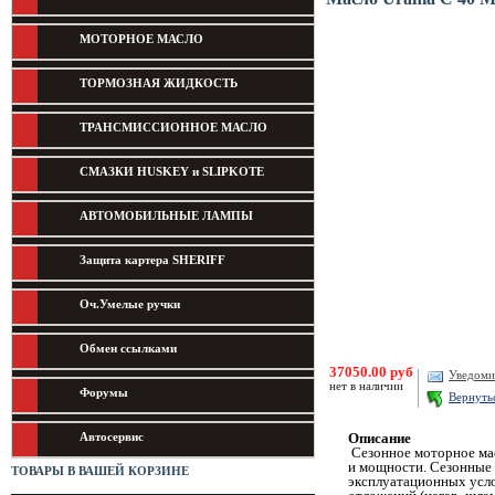
МОТОРНОЕ МАСЛО
ТОРМОЗНАЯ ЖИДКОСТЬ
ТРАНСМИССИОННОЕ МАСЛО
СМАЗКИ HUSKEY и SLIPKOTE
АВТОМОБИЛЬНЫЕ ЛАМПЫ
Защита картера SHERIFF
Оч.Умелые ручки
Обмен ссылками
37050.00 руб
Уведоми
нет в наличии
Форумы
Вернуть
Автосервис
Описание
Сезонное моторное мас
и мощности. Сезонные 
ТОВАРЫ В ВАШЕЙ КОРЗИНЕ
эксплуатационных усло