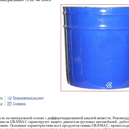
ть
Пожаловаться на цену
ся
Сравнить
ло на минеральной основе с дифференцированной шкалой вязкости. Рекоменд
масла URANIA C гарантируют защиту двигателя грузовых автомобилей , рабо
виях. Основные характеристики всех продуктов гаммы URANIA C: превосходная