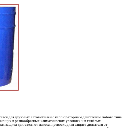
уется для грузовых автомобилей с карбюраторным двигателем любого типа
тающих в разнообразных климатических условиях и в тяжёлых
 защита двигателя от износа, превосходная защита двигателя от