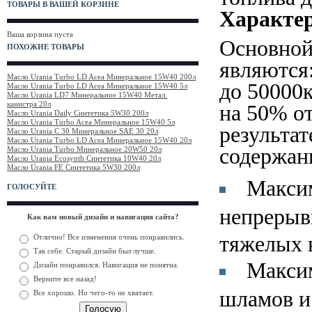
ТОВАРЫ В ВАШЕЙ КОРЗИНЕ
Характе
Ваша корзина пуста
Основной
ПОХОЖИЕ ТОВАРЫ
являются
Масло Urania Turbo LD Acea Минеральное 15W40 200л
до 50000к
Масло Urania Turbo LD Acea Минеральное 15W40 5л
Масло Urania LD7 Минеральное 15W40 Метал.
канистра 20л
на 50% о
Масло Urania Daily Синтетика 5W30 200л
Масло Urania Turbo Acea Минеральное 15W40 5л
результат
Масло Urania C 30 Минеральное SAE 30 20л
Масло Urania Turbo LD Acea Минеральное 15W40 20л
содержан
Масло Urania Turbo Минеральное 20W50 20л
Масло Urania Ecosynth Cинтетика 10W40 20л
Масло Urania FE Синтетика 5W30 200л
Максим
ГОЛОСУЙТЕ
непрерыв
Как вам новый дизайн и навигация сайта?
тяжелых 
Отлично! Все изменения очень понравились.
Так себе. Старый дизайн был лучше.
Максим
Дизайн понравился. Навигация не понятна.
Верните все назад!
шламов и
Все хорошо. Но чего-то не хватает.