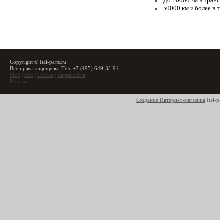
До 20000 км в тран
50000 км и более в 
Copyright © Ital-parts.ru
Все права защищены. Тел. +7 (495) 649-33-91
SEO
|
RSS
|
Статьи
|
Карта сайта
Реклама:
Создание Интернет-магазина
Ital-