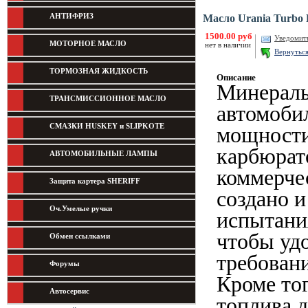
АНТИФРИЗ
Масло Urania Turbo
1500.00 руб
Уведомит
МОТОРНОЕ МАСЛО
нет в наличии
Вернутьс
ТОРМОЗНАЯ ЖИДКОСТЬ
Описание
Минераль
ТРАНСМИССИОННОЕ МАСЛО
автомобил
СМАЗКИ HUSKEY и SLIPKOTE
мощности
карбюрат
АВТОМОБИЛЬНЫЕ ЛАМПЫ
коммерче
Защита картера SHERIFF
создано и
Оч.Умелые ручки
испытани
чтобы уд
Обмен ссылками
требовани
Форумы
Кроме тог
Автосервис
топлива 