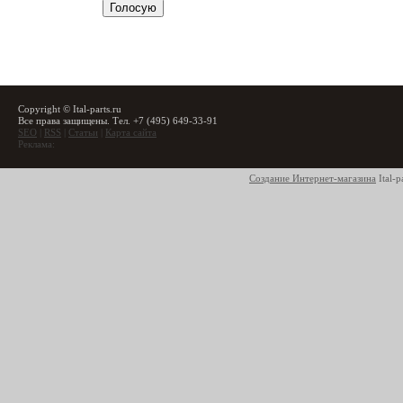
Copyright © Ital-parts.ru
Все права защищены. Тел. +7 (495) 649-33-91
SEO
|
RSS
|
Статьи
|
Карта сайта
Реклама:
Создание Интернет-магазина
Ital-