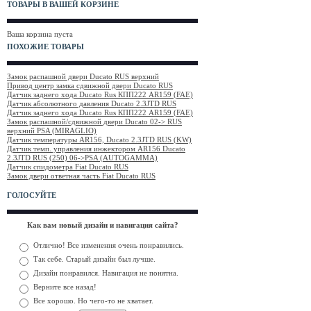
ТОВАРЫ В ВАШЕЙ КОРЗИНЕ
Ваша корзина пуста
ПОХОЖИЕ ТОВАРЫ
Замок распашной двери Ducato RUS верхний
Привод центр замка сдвижной двери Ducato RUS
Датчик заднего хода Ducato Rus КПП222 AR159 (FAE)
Датчик абсолютного давления Ducato 2.3JTD RUS
Датчик заднего хода Ducato Rus КПП222 AR159 (FAE)
Замок распашной/сдвижной двери Ducato 02-> RUS
верхний PSA (MIRAGLIO)
Датчик температуры AR156, Ducato 2.3JTD RUS (KW)
Датчик темп. управления инжектором AR156 Ducato
2.3JTD RUS (250) 06->PSA (AUTOGAMMA)
Датчик спидометра Fiat Ducato RUS
Замок двери ответная часть Fiat Ducato RUS
ГОЛОСУЙТЕ
Как вам новый дизайн и навигация сайта?
Отлично! Все изменения очень понравились.
Так себе. Старый дизайн был лучше.
Дизайн понравился. Навигация не понятна.
Верните все назад!
Все хорошо. Но чего-то не хватает.