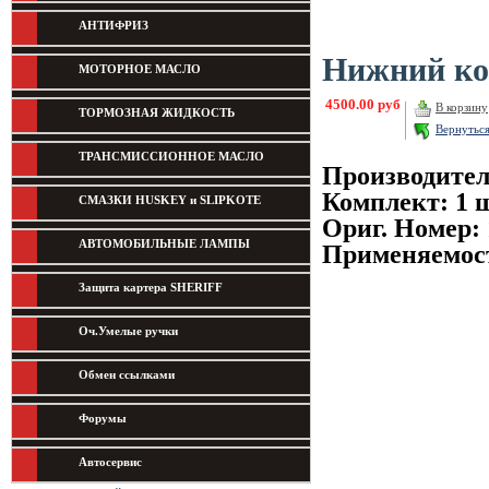
АНТИФРИЗ
Нижний ко
МОТОРНОЕ МАСЛО
4500.00 руб
В корзину
ТОРМОЗНАЯ ЖИДКОСТЬ
Вернутьс
ТРАНСМИССИОННОЕ МАСЛО
Производите
Комплект: 1 ш
СМАЗКИ HUSKEY и SLIPKOTE
Ориг. Номер:
АВТОМОБИЛЬНЫЕ ЛАМПЫ
Применяемост
Защита картера SHERIFF
Оч.Умелые ручки
Обмен ссылками
Форумы
Автосервис