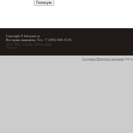
Copyright © Ital-parts.ru
Все права защищены. Тел. +7 (495) 649-33-91
SEO
|
RSS
|
Статьи
|
Карта сайта
Реклама:
Создание Интернет-магазина
Ital-