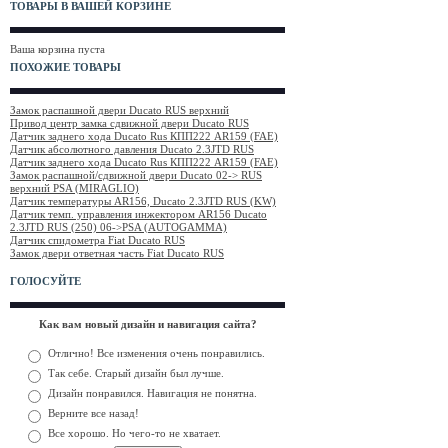
ТОВАРЫ В ВАШЕЙ КОРЗИНЕ
Ваша корзина пуста
ПОХОЖИЕ ТОВАРЫ
Замок распашной двери Ducato RUS верхний
Привод центр замка сдвижной двери Ducato RUS
Датчик заднего хода Ducato Rus КПП222 AR159 (FAE)
Датчик абсолютного давления Ducato 2.3JTD RUS
Датчик заднего хода Ducato Rus КПП222 AR159 (FAE)
Замок распашной/сдвижной двери Ducato 02-> RUS
верхний PSA (MIRAGLIO)
Датчик температуры AR156, Ducato 2.3JTD RUS (KW)
Датчик темп. управления инжектором AR156 Ducato
2.3JTD RUS (250) 06->PSA (AUTOGAMMA)
Датчик спидометра Fiat Ducato RUS
Замок двери ответная часть Fiat Ducato RUS
ГОЛОСУЙТЕ
Как вам новый дизайн и навигация сайта?
Отлично! Все изменения очень понравились.
Так себе. Старый дизайн был лучше.
Дизайн понравился. Навигация не понятна.
Верните все назад!
Все хорошо. Но чего-то не хватает.