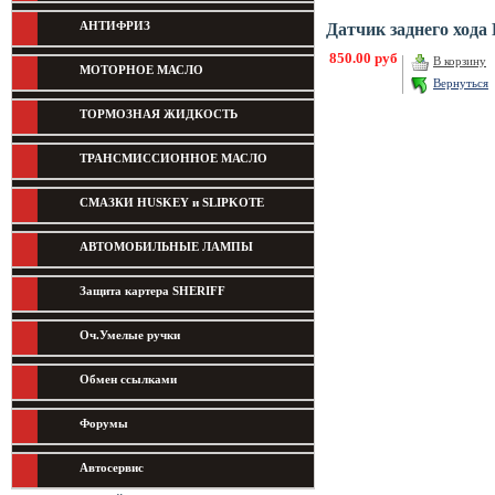
АНТИФРИЗ
Датчик заднего хода
850.00 руб
В корзину
МОТОРНОЕ МАСЛО
Вернуться
ТОРМОЗНАЯ ЖИДКОСТЬ
ТРАНСМИССИОННОЕ МАСЛО
СМАЗКИ HUSKEY и SLIPKOTE
АВТОМОБИЛЬНЫЕ ЛАМПЫ
Защита картера SHERIFF
Оч.Умелые ручки
Обмен ссылками
Форумы
Автосервис