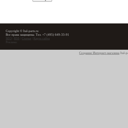
Copyright © Ital-parts.ru
Все права защищены. Тел. +7 (495) 649-33-91
SEO
|
RSS
|
Статьи
|
Карта сайта
Реклама:
Создание Интернет-магазина
Ital-