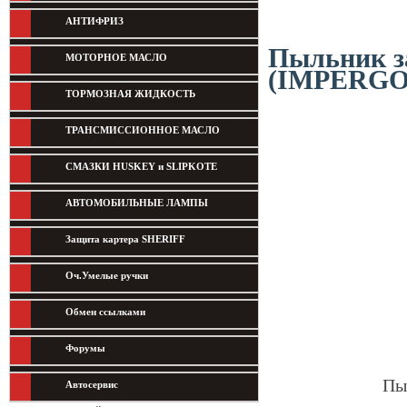
АНТИФРИЗ
Пыльник за
МОТОРНОЕ МАСЛО
(IMPERG
ТОРМОЗНАЯ ЖИДКОСТЬ
ТРАНСМИССИОННОЕ МАСЛО
СМАЗКИ HUSKEY и SLIPKOTE
АВТОМОБИЛЬНЫЕ ЛАМПЫ
Защита картера SHERIFF
Оч.Умелые ручки
Обмен ссылками
Форумы
Пы
Автосервис