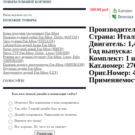
ТОВАРЫ В ВАШЕЙ КОРЗИНЕ
300.00 руб
В корзину
Ваша корзина пуста
Вернуться
ПОХОЖИЕ ТОВАРЫ
Производител
Балка передняя (подрамник) Fiat Albea
Страна: Итал
Пыльник рулевой рейки Fiat Albea, Doblo (HATTAT)
Тяга рулевая Fiat Albea (STELLOX)
Двигатель:
1,
Сайлентблок задней балки Fiat Albea
Год выпуска: 
Рычаг передний левый Fiat Albea (BIRTH)
Насос ГУР Fiat Albea, Doblo, Linea (TAKSIM)
Комплект: 1 
Резинка под заднюю пружину Fiat Albea, Linea, Palio
(IMPERGOM)
Кат.номер: 27
Пыльник заднего амортизатора Fiat Albea (IMPERGOM)
Пружина задняя Fiat Albea
Ориг.Номер: 
Амортизатор задний Fiat Albea (LEX)
Применяемост
ГОЛОСУЙТЕ
Как вам новый дизайн и навигация сайта?
Отлично! Все изменения очень понравились.
Так себе. Старый дизайн был лучше.
Дизайн понравился. Навигация не понятна.
Верните все назад!
Все хорошо. Но чего-то не хватает.